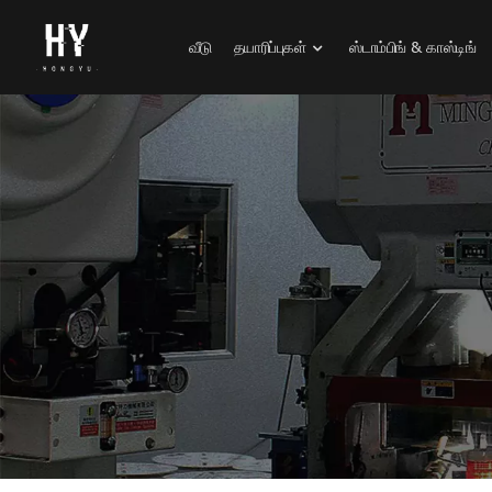
வீடு
தயாரிப்புகள்
ஸ்டாம்பிங் & காஸ்டிங்