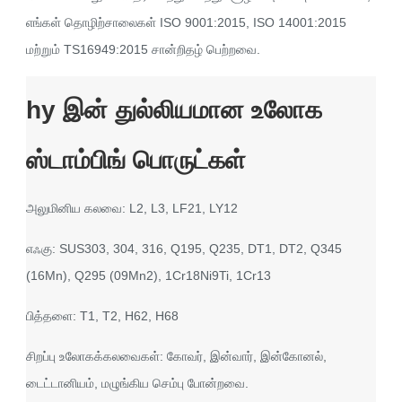
எங்கள் தொழிற்சாலைகள் ISO 9001:2015, ISO 14001:2015
மற்றும் TS16949:2015 சான்றிதழ் பெற்றவை.
hy இன் துல்லியமான உலோக
ஸ்டாம்பிங் பொருட்கள்
அலுமினிய கலவை: L2, L3, LF21, LY12
எஃகு: SUS303, 304, 316, Q195, Q235, DT1, DT2, Q345
(16Mn), Q295 (09Mn2), 1Cr18Ni9Ti, 1Cr13
பித்தளை: T1, T2, H62, H68
சிறப்பு உலோகக்கலவைகள்: கோவர், இன்வார், இன்கோனல்,
டைட்டானியம், மழுங்கிய செம்பு போன்றவை.