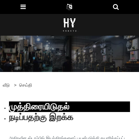
வீடு
>
செய்தி
முத்திரையிடுதல்
நடிப்பதற்கு இறக்க
அதிநவீன ஸ்டாம்பிங் இயந்திரங்களைப் பயன்படுத்தி தயாரிக்கப்பட்ட