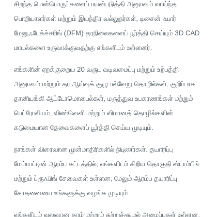
சிறந்த மென்பொருட்களைப் பயன்படுத்தி அனுபவம் வாய்ந்த
பொறியாளர்கள் மற்றும் இயந்திர வல்லுநர்கள், டிசைன் ஃபார்
மேனுஃபேக்ச்சரிங் (DFM) தரநிலைகளைப் பூர்த்தி செய்யும் 3D CAD
மாடல்களை உருவாக்குவதற்கு எங்களிடம் உள்ளனர்.
எங்களின் ஏறக்குறைய 20 வருட வடிவமைப்பு மற்றும் உற்பத்தி
அனுபவம் மற்றும் தர ஆய்வுக் குழு பல்வேறு தொழில்கள், குறிப்பாக
தானியங்கி ஆட்டோமொபைல்கள், மருத்துவ உபகரணங்கள் மற்றும்
பெட்ரோலியம், விண்வெளி மற்றும் விமானத் தொழில்களின்
கடுமையான தேவைகளைப் பூர்த்தி செய்ய முடியும்.
நாங்கள் விரைவான முன்மாதிரிகளில் நிபுணர்கள். தயாரிப்பு
மேம்பாட்டின் ஆரம்ப கட்டத்தில், எங்களிடம் சிறிய தொகுதி ஸ்டாம்பிங்
மற்றும் ப்ரூஃபிங் சேவைகள் உள்ளன, மேலும் ஆரம்ப தயாரிப்பு
சோதனையை உங்களுக்கு வழங்க முடியும்.
எங்களிடம் வலுவான தரம் மற்றும் சுற்றுச்சூழல் அமைப்புகள் உள்ளன,