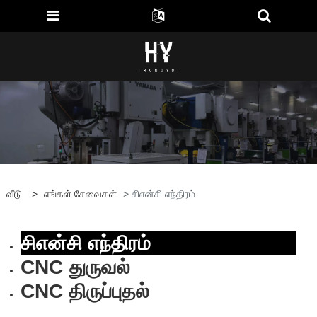
வீடு
>
எங்கள் சேவைகள்
> சிஎன்சி எந்திரம்
சிஎன்சி எந்திரம்
CNC துருவல்
CNC திருப்புதல்