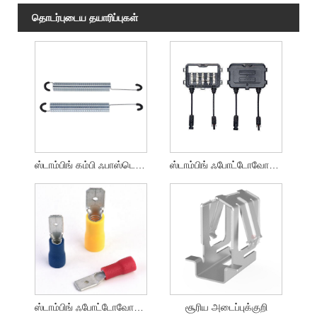
தொடர்புடைய தயாரிப்புகள்
ஸ்டாம்பிங் கம்பி ஃபாஸ்டென்சர்களை உருவாக்கியது
ஸ்டாம்பிங் ஃபோட்டோவோல்டாயிக் ஜங்ஷன் பாக்ஸ்
ஸ்டாம்பிங் ஃபோட்டோவோல்டாயிக் டெர்மினல்கள்
சூரிய அடைப்புக்குறி