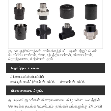
சூடான குறிச்சொற்கள்: கால்வனேற்றப்பட்ட ஆண் மற்றும் பெண்
ஸ்டாம்பிங் பாகங்கள், சீனா, உற்பத்தியாளர்கள், சப்ளையர்கள்,
தொழிற்சாலை, மேற்கோள், தரம்
தொடர்புடைய வகை
அப்ளையன்ஸ் ஸ்டாம்பிங்
லைட்டிங் எலக்ட்ரிக்கல் ஸ்டாம்பிங்
சோலார் ஸ்டாம்பிங்
விசாரணையை அனுப்பு
தயவுசெய்து உங்கள் விசாரணையை கீழே உள்ள படிவத்தில்
கொடுக்க தயங்க வேண்டாம். நாங்கள் உங்களுக்கு 24 மணி