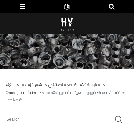
வீடு
>
தயாரிப்புகள்
>
முற்போக்கான ஸ்டாம்பிங் அச்சு
>
சோலார் ஸ்டாம்பிங்
> கால்வனேற்றப்பட்ட ஆண் மற்றும் பெண் ஸ்டாம்பிங்
பாகங்கள்