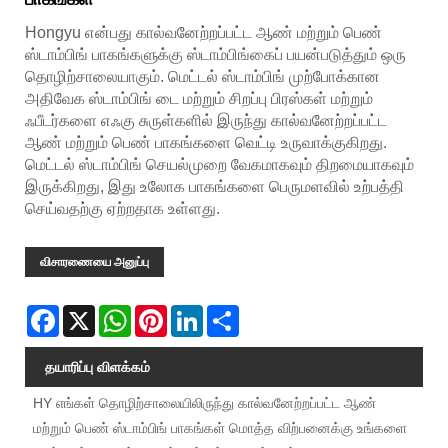
Hongyu என்பது கால்வனேற்றப்பட்ட ஆண் மற்றும் பெண்
ஸ்டாம்பிங் பாகங்களுக்கு ஸ்டாம்பிங்கைப் பயன்படுத்தும் ஒரு
தொழிற்சாலையாகும். மெட்டல் ஸ்டாம்பிங் முற்போக்கான
அதிவேக ஸ்டாம்பிங் டை மற்றும் சிறப்பு பிரஸ்கள் மற்றும்
ஃபீடர்களை எஃகு சுருள்களில் இருந்து கால்வனேற்றப்பட்ட
ஆண் மற்றும் பெண் பாகங்களை வெட்டி உருவாக்குகிறது.
மெட்டல் ஸ்டாம்பிங் செயல்முறை வேகமாகவும் திறமையாகவும்
இருக்கிறது, இது உலோக பாகங்களை பெருமளவில் உற்பத்தி
செய்வதற்கு ஏற்றதாக உள்ளது.
விசாரணையை அனுப்பு
Facebook
X
WhatsApp
Pinterest
LinkedIn
Share
தயாரிப்பு விளக்கம்
HY எங்கள் தொழிற்சாலையிலிருந்து கால்வனேற்றப்பட்ட ஆண்
மற்றும் பெண் ஸ்டாம்பிங் பாகங்கள் மொத்த விற்பனைக்கு உங்களை