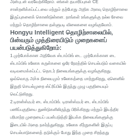
அன்புடன் வரவேற்கிறோம். எங்கள் தயாரிப்புகள் CE
சான்றளிக்கப்பட்டவை மற்றும் தற்போது அதிக அளவு தொழிற்சாலை
இருப்புகளைக் கொண்டுள்ளன. நாங்கள் உங்களுக்கு நல்ல சேவை
மற்றும் தொழிற்சாலை தள்ளுபடி விலைகளை வழங்குவோம்.
Hongyu Intelligent தொழிற்சாலையில்,
பின்வரும் முத்திரையிடும் முறைகளைப்
பயன்படுத்துகிறோம்:
1.முற்போக்கான அதிவேக ஸ்டாம்பிங் டை. முற்போக்கான டை
ஸ்டாம்பிங் உலோக சுருள்களை ஒரே நேரத்தில் செயல்படும் வகையில்
வடிவமைக்கப்பட்ட தொடர் நிலையங்களுக்கு வழங்குகிறது.
ஒவ்வொரு அச்சு நிலையமும் உலோகத்தை மாற்றுகிறது, ஏனெனில்
இறுதி செயல்முறை ஸ்ட்ரிப்பில் இருந்து முழு பகுதியையும்
வெட்டுகிறது.
2.டிரான்ஸ்ஃபர் டை ஸ்டாம்பிங். டிரான்ஸ்ஃபர் டை ஸ்டாம்பிங்
பணிப்பகுதியை துண்டுகளிலிருந்து பிரிக்கிறது மற்றும் இயந்திர
பரிமாற்ற முறையைப் பயன்படுத்தி இயக்க நிலையங்களுக்கு
இடையில் அதை நகர்த்துகிறது. உலோக கீற்றுகளின் இருப்பு
செயல்பாடுகளைத் தடுக்கும் போது இந்த முறை சிறந்தது