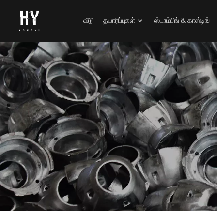
வீடு
தயாரிப்புகள்
ஸ்டாம்பிங் & காஸ்டிங்