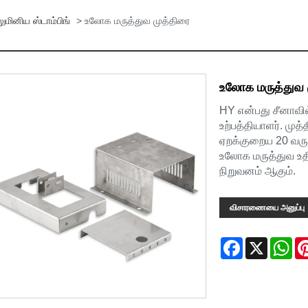
ுமினிய ஸ்டாம்பிங்
> உலோக மருத்துவ முத்திரை
உலோக மருத்துவ 
HY என்பது சீனாவில்
உற்பத்தியாளர். முத
ஏறக்குறைய 20 வருட
உலோக மருத்துவ உதி
நிறுவனம் ஆகும்.
விசாரணையை அனுப்பு
Facebook
X
Wh