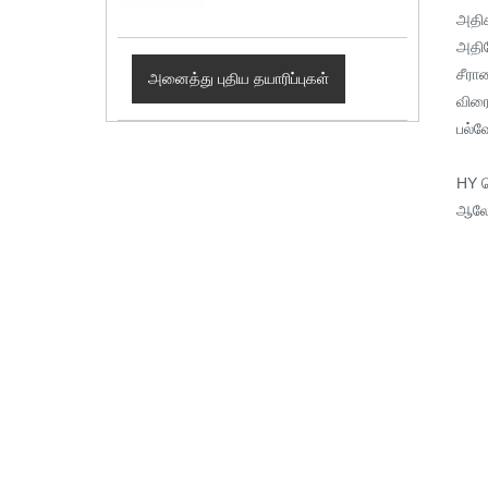
அதிக
அதிவ
சீரா
அனைத்து புதிய தயாரிப்புகள்
விரை
பல்வ
HY ம
ஆலோ