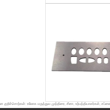
ன குறிச்சொற்கள்: உலோக மருத்துவ முத்திரை, சீனா, உற்பத்தியாளர்கள், சப்