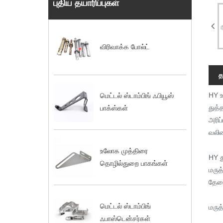
புதிய தயாரிப்புகள்
விரிவாக்க போல்ட்
த
HY உ
மெட்டல் ஸ்டாம்பிங் ஃபியூஸ்
துத்
பாக்ஸ்கள்
அரிப
வலிம
உலோக முத்திரை
HY த
தொழில்துறை பாகங்கள்
மருத
தேவை
மெட்டல் ஸ்டாம்பிங்
மருத
ஃபாஸ்டென்சர்கள்