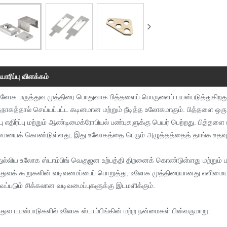
யாரிப்பு விளக்கம்
லோக மருத்துவ முத்திரை பொதுவாக பித்தளைப் பொருளைப் பயன்படுத்துகிறது, 
தநாகத்தால் செய்யப்பட்ட கடினமான மற்றும் நீடித்த உலோகமாகும். பித்தளை ஒர
்பு எதிர்ப்பு மற்றும் ஆண்டிமைக்ரோபியல் பண்புகளுக்கு பெயர் பெற்றது. பித்
ையைக் கொண்டுள்ளது, இது உலோகத்தை பெரும் அழுத்தத்தைத் தாங்க உதவுகிறத
ுல்லிய உலோக ஸ்டாம்பிங் வெகுஜன உற்பத்தி திறனைக் கொண்டுள்ளது மற்றும் மருத
்துவக் கூறுகளின் வடிவமைப்பைப் பொறுத்து, உலோக முத்திரையானது எளிமையான வ
ப்படும் சிக்கலான வடிவமைப்புகளுக்கு இடமளிக்கும்.
்துவ பயன்பாடுகளில் உலோக ஸ்டாம்பிங்கின் மற்ற நன்மைகள் பின்வருமாறு: