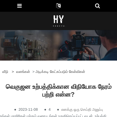
வீடு
>
வளங்கள்
>
அடிக்கடி கேட்கப்படும் கேள்விகள்
வெகுஜன உற்பத்திக்கான விநியோக நேரம்
பற்றி என்ன?
●
2023-11-08
●
4
●
எனக்கு ஒரு செய்தி அனுப்பு
உங்கள் மாதிரிகள் மற்றும் வரைபடங்கள் உறுதிசெய்யப்பட்டவுடன், உற்பத்தி