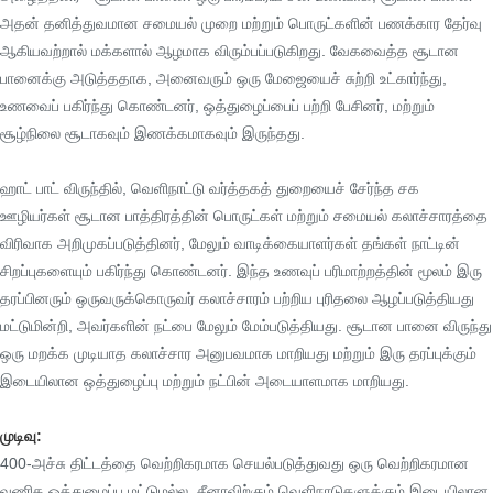
அதன் தனித்துவமான சமையல் முறை மற்றும் பொருட்களின் பணக்கார தேர்வு
ஆகியவற்றால் மக்களால் ஆழமாக விரும்பப்படுகிறது. வேகவைத்த சூடான
பானைக்கு அடுத்ததாக, அனைவரும் ஒரு மேஜையைச் சுற்றி உட்கார்ந்து,
உணவைப் பகிர்ந்து கொண்டனர், ஒத்துழைப்பைப் பற்றி பேசினர், மற்றும்
சூழ்நிலை சூடாகவும் இணக்கமாகவும் இருந்தது.
ஹாட் பாட் விருந்தில், வெளிநாட்டு வர்த்தகத் துறையைச் சேர்ந்த சக
ஊழியர்கள் சூடான பாத்திரத்தின் பொருட்கள் மற்றும் சமையல் கலாச்சாரத்தை
விரிவாக அறிமுகப்படுத்தினர், மேலும் வாடிக்கையாளர்கள் தங்கள் நாட்டின்
சிறப்புகளையும் பகிர்ந்து கொண்டனர். இந்த உணவுப் பரிமாற்றத்தின் மூலம் இரு
தரப்பினரும் ஒருவருக்கொருவர் கலாச்சாரம் பற்றிய புரிதலை ஆழப்படுத்தியது
மட்டுமின்றி, அவர்களின் நட்பை மேலும் மேம்படுத்தியது. சூடான பானை விருந்து
ஒரு மறக்க முடியாத கலாச்சார அனுபவமாக மாறியது மற்றும் இரு தரப்புக்கும்
இடையிலான ஒத்துழைப்பு மற்றும் நட்பின் அடையாளமாக மாறியது.
முடிவு:
400-அச்சு திட்டத்தை வெற்றிகரமாக செயல்படுத்துவது ஒரு வெற்றிகரமான
வணிக ஒத்துழைப்பு மட்டுமல்ல, சீனாவிற்கும் வெளிநாடுகளுக்கும் இடையிலான