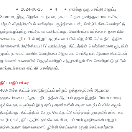
●
2024-06-25
●
4
●
எனக்கு ஒரு செய்தி அனுப்பு
Xiamen, இந்த அழகிய கடற்கரை நகரம், அதன் தனித்துவமான வசீகரம்
மற்றும் விருந்தோம்பும் மனிதநேய சூழ்நிலையுடன், மீண்டும் சீன-வெளிநாட்டு
ஒத்துழைப்புக்கு சாட்சியாக மாறியுள்ளது. வெளிநாட்டு வர்த்தகத் துறையின்
கவனமாக திட்டமிடல் மற்றும் ஒழுங்கமைப்பின் கீழ், 400-அச்சு திட்டத்தின்
சோதனைத் தேர்ச்சியை HY வரவேற்றது. திட்டத்தின் வெற்றிகரமான முடிவின்
மூலம், நாங்கள் வணிக வெற்றியை அறுவடை செய்தோம், ஆனால் சியாமென்
ஜாங்ஷான் சாலையின் தெருக்களிலும் சந்துகளிலும் சீன-வெளிநாட்டு நட்பின்
கால்தடங்களை விட்டுச் சென்றோம்.
திட்ட மதிப்பாய்வு:
400-அச்சு திட்டம் தொழில்நுட்பம் மற்றும் ஒத்துழைப்பின் ஆழமான
ஒருங்கிணைப்பு ஆகும். திட்டத்தின் ஆரம்பம் முதல் இறுதிப் பிரசவம் வரை,
ஒவ்வொரு அடியிலும் இரு தரப்பு அணிகளின் கடின உழைப்பும் விவேகமும்
திகழ்கிறது. திட்டத்தின் போது, ​​வெளிநாட்டு வர்த்தகத் துறையில் உள்ள சக
ஊழியர்கள், திட்டத்தின் ஒவ்வொரு விவரமும் உயர் தரநிலைகள் மற்றும்
கடுமையான தேவைகளைப் பூர்த்தி செய்வதை உறுதி செய்வதற்காக