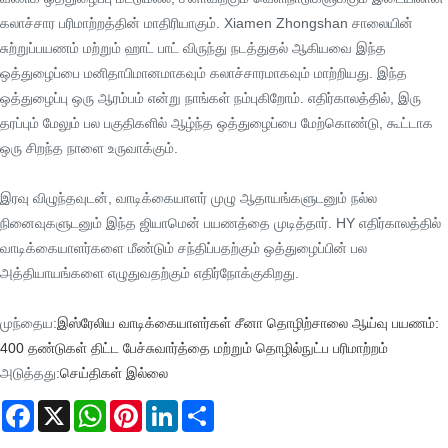
கலாச்சார பரிமாற்றத்தின் மாதிரியாகும். Xiamen Zhongshan சாலையின்
சுற்றுப்பயணம் மற்றும் ஹாட் பாட் விருந்து நடத்துதல் ஆகியவை இந்த
ஒத்துழைப்பை மனிதாபிமானமாகவும் கலாச்சாரமாகவும் மாற்றியது. இந்த
ஒத்துழைப்பு ஒரு ஆரம்பம் என்று நாங்கள் நம்புகிறோம். எதிர்காலத்தில், இரு
தரப்பும் மேலும் பல பகுதிகளில் ஆழ்ந்த ஒத்துழைப்பை மேற்கொண்டு, கூட்டாக
ஒரு சிறந்த நாளை உருவாக்கும்.
இரவு விழுந்தவுடன், வாடிக்கையாளர் முழு ஆதாயங்களுடனும் நல்ல
நினைவுகளுடனும் இந்த ஜியாமென் பயணத்தை முடித்தார். HY எதிர்காலத்தில்
வாடிக்கையாளர்களை மீண்டும் சந்திப்பதற்கும் ஒத்துழைப்பின் பல
அத்தியாயங்களை எழுதுவதற்கும் எதிர்நோக்குகிறது.
முந்தைய:
இஸ்ரேலிய வாடிக்கையாளர்கள் சீனா தொழிற்சாலை ஆய்வு பயணம்:
400 தண்டுகள் திட்ட பேச்சுவார்த்தை மற்றும் தொழில்நுட்ப பரிமாற்றம்
அடுத்தது:
செய்திகள் இல்லை
Facebook
X
WhatsApp
Pinterest
LinkedIn
Share