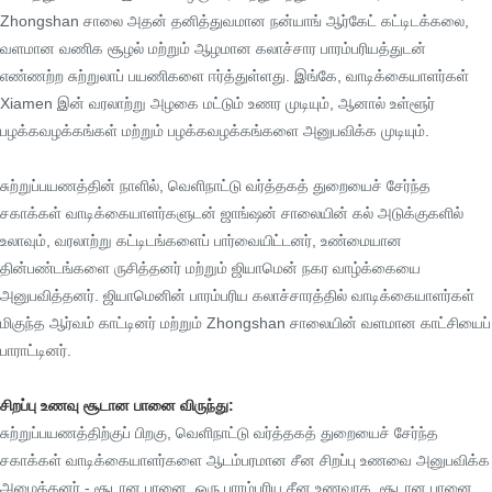
Zhongshan சாலை அதன் தனித்துவமான நன்யாங் ஆர்கேட் கட்டிடக்கலை,
வளமான வணிக சூழல் மற்றும் ஆழமான கலாச்சார பாரம்பரியத்துடன்
எண்ணற்ற சுற்றுலாப் பயணிகளை ஈர்த்துள்ளது. இங்கே, வாடிக்கையாளர்கள்
Xiamen இன் வரலாற்று அழகை மட்டும் உணர முடியும், ஆனால் உள்ளூர்
பழக்கவழக்கங்கள் மற்றும் பழக்கவழக்கங்களை அனுபவிக்க முடியும்.
சுற்றுப்பயணத்தின் நாளில், வெளிநாட்டு வர்த்தகத் துறையைச் சேர்ந்த
சகாக்கள் வாடிக்கையாளர்களுடன் ஜாங்ஷன் சாலையின் கல் அடுக்குகளில்
உலாவும், வரலாற்று கட்டிடங்களைப் பார்வையிட்டனர், உண்மையான
தின்பண்டங்களை ருசித்தனர் மற்றும் ஜியாமென் நகர வாழ்க்கையை
அனுபவித்தனர். ஜியாமெனின் பாரம்பரிய கலாச்சாரத்தில் வாடிக்கையாளர்கள்
மிகுந்த ஆர்வம் காட்டினர் மற்றும் Zhongshan சாலையின் வளமான காட்சியைப்
பாராட்டினர்.
சிறப்பு உணவு சூடான பானை விருந்து:
சுற்றுப்பயணத்திற்குப் பிறகு, வெளிநாட்டு வர்த்தகத் துறையைச் சேர்ந்த
சகாக்கள் வாடிக்கையாளர்களை ஆடம்பரமான சீன சிறப்பு உணவை அனுபவிக்க
அழைத்தனர் - சூடான பானை. ஒரு பாரம்பரிய சீன உணவாக, சூடான பானை