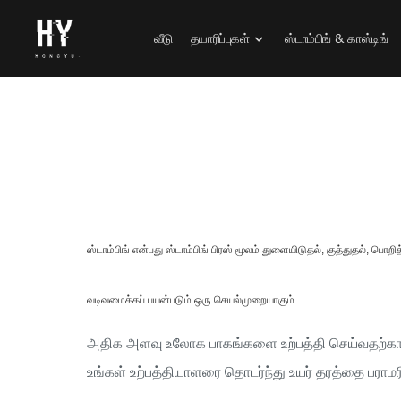
வீடு
தயாரிப்புகள்
ஸ்டாம்பிங் & காஸ்டிங்
ஸ்டாம்பிங் என்பது ஸ்டாம்பிங் பிரஸ் மூலம் துளையிடுதல், குத்துதல், 
வடிவமைக்கப் பயன்படும் ஒரு செயல்முறையாகும்.
அதிக அளவு உலோக பாகங்களை உற்பத்தி செய்வதற்கான
உங்கள் உற்பத்தியாளரை தொடர்ந்து உயர் தரத்தை பராம