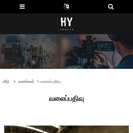
வீடு
>
வளங்கள்
> வலைப்பதிவு
வலைப்பதிவு