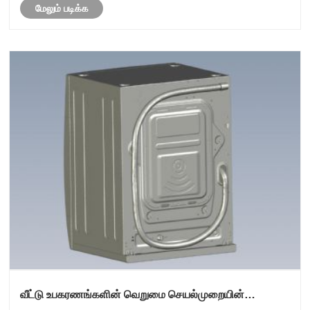
மேலும் படிக்க
வீட்டு உபகரணங்களின் வெறுமை செயல்முறையின்
பகுப்பாய்வு: சலவை இயந்திர ஷெல் மற்றும் குளிர்சாதன